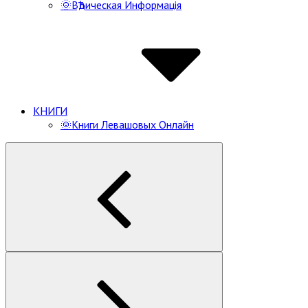
🌞ВѢдическая Информацiя
КНИГИ
🌞Книги Левашовых Онлайн