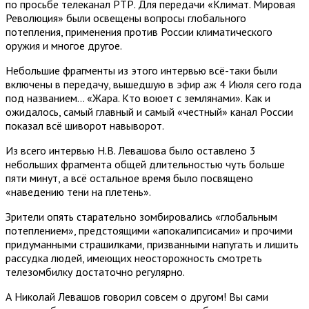
по просьбе телеканал РТР. Для передачи «Климат. Мировая
Революция» были освещены вопросы глобального
потепления, применения против России климатического
оружия и многое другое.
Небольшие фрагменты из этого интервью всё-таки были
включены в передачу, вышедшую в эфир аж 4 Июля сего года
под названием… «Жара. Кто воюет с землянами». Как и
ожидалось, самый главный и самый «честный» канал России
показал всё шиворот навыворот.
Из всего интервью Н.В. Левашова было оставлено 3
небольших фрагмента общей длительностью чуть больше
пяти минут, а всё остальное время было посвящено
«наведению тени на плетень».
Зрители опять старательно зомбировались «глобальным
потеплением», предстоящими «апокалипсисами» и прочими
придуманными страшилками, призванными напугать и лишить
рассудка людей, имеющих неосторожность смотреть
телезомбилку достаточно регулярно.
А Николай Левашов говорил совсем о другом! Вы сами