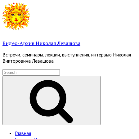
Skip
to
content
Видео-Архив Николая Левашова
Встречи, семинары, лекции, выступления, интервью Николая
Викторовича Левашова
Search
for:
Search
Site
Главная