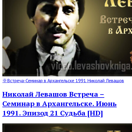
Read
🌞Встреча-Семинар в Архангельске 1991 Николай Левашов
Full
Post
Николай Левашов Встреча –
Семинар в Архангельске. Июнь
1991. Эпизод 21 Судьба [HD]