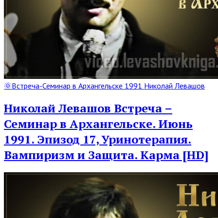
Read
🌞Встреча-Семинар в Архангельске 1991 Николай Левашов
Full
Post
Николай Левашов Встреча –
Семинар в Архангельске. Июнь
1991. Эпизод 17, Уринотерапия.
Вампиризм и Защита. Карма [HD]