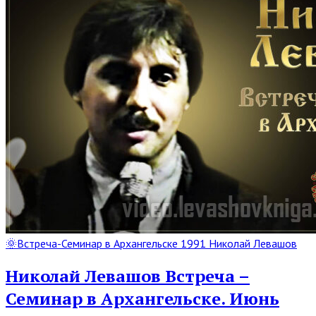
Read
🌞Встреча-Семинар в Архангельске 1991 Николай Левашов
Full
Post
Николай Левашов Встреча –
Семинар в Архангельске. Июнь