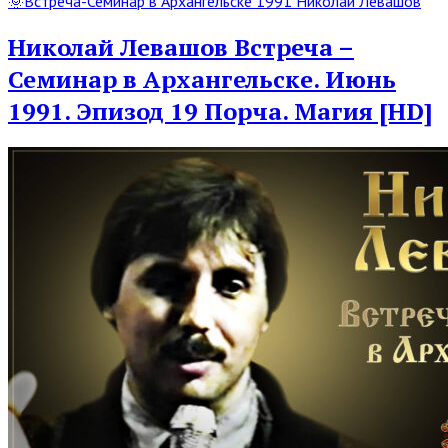
🌞Встреча-Семинар в Архангельске 1991 Николай Левашов
Full
Post
Николай Левашов Встреча –
Семинар в Архангельске. Июнь
1991. Эпизод 19 Порча. Магия [HD]