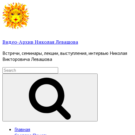
Skip
to
content
Видео-Архив Николая Левашова
Встречи, семинары, лекции, выступления, интервью Николая
Викторовича Левашова
Search
for:
Search
Site
Главная