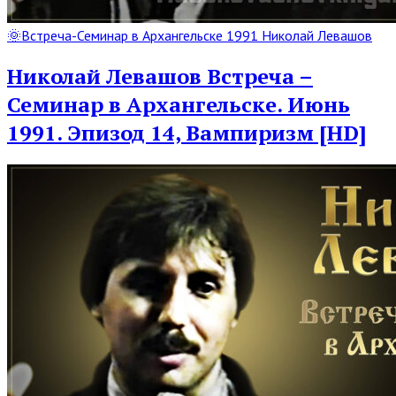
Read
🌞Встреча-Семинар в Архангельске 1991 Николай Левашов
Full
Post
Николай Левашов Встреча –
Семинар в Архангельске. Июнь
1991. Эпизод 14, Вампиризм [HD]