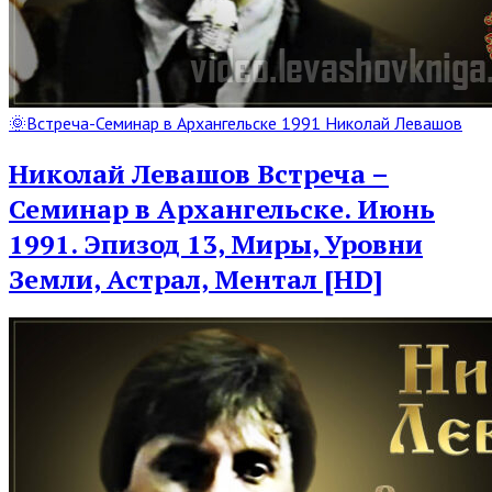
Read
🌞Встреча-Семинар в Архангельске 1991 Николай Левашов
Full
Post
Николай Левашов Встреча –
Семинар в Архангельске. Июнь
1991. Эпизод 13, Миры, Уровни
Земли, Астрал, Ментал [HD]