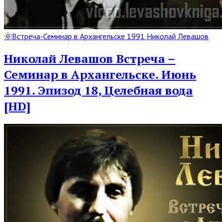
Read
🌞Встреча-Семинар в Архангельске 1991 Николай Левашов
Full
Post
Николай Левашов Встреча –
Семинар в Архангельске. Июнь
1991. Эпизод 18, Целебная вода
[HD]