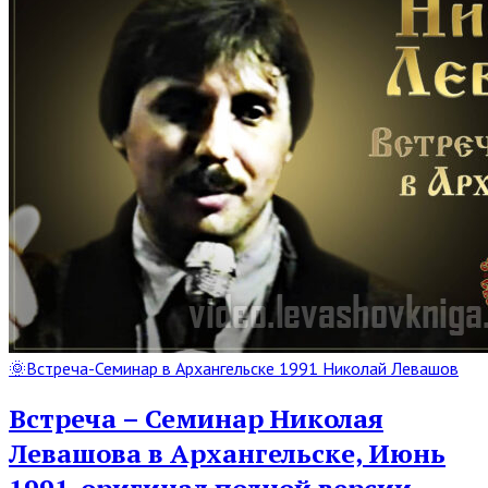
Read
🌞Встреча-Семинар в Архангельске 1991 Николай Левашов
Full
Post
Встреча – Семинар Николая
Левашова в Архангельске, Июнь
1991_оригинал полной версии