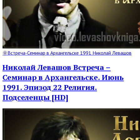
Read
🌞Встреча-Семинар в Архангельске 1991 Николай Левашов
Full
Post
Николай Левашов Встреча –
Семинар в Архангельске. Июнь
1991. Эпизод 22 Религия.
Подселенцы [HD]