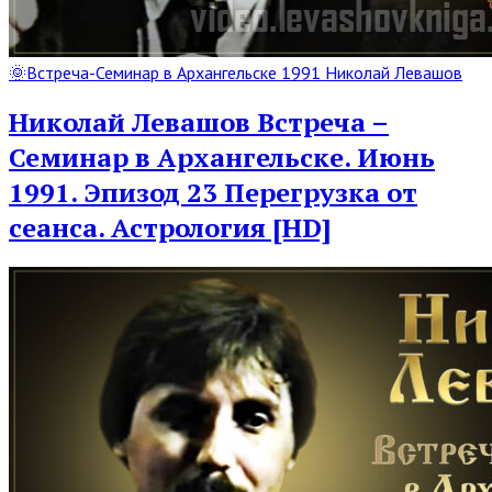
Read
🌞Встреча-Семинар в Архангельске 1991 Николай Левашов
Full
Post
Николай Левашов Встреча –
Семинар в Архангельске. Июнь
1991. Эпизод 23 Перегрузка от
сеанса. Астрология [HD]