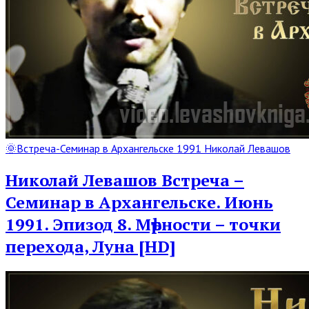
Read
🌞Встреча-Семинар в Архангельске 1991 Николай Левашов
Full
Post
Николай Левашов Встреча –
Семинар в Архангельске. Июнь
1991. Эпизод 8. Мѣрности – точки
перехода, Луна [HD]