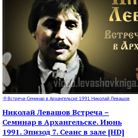
Read
🌞Встреча-Семинар в Архангельске 1991 Николай Левашов
Full
Post
Николай Левашов Встреча –
Семинар в Архангельске. Июнь
1991. Эпизод 7. Сеанс в зале [HD]