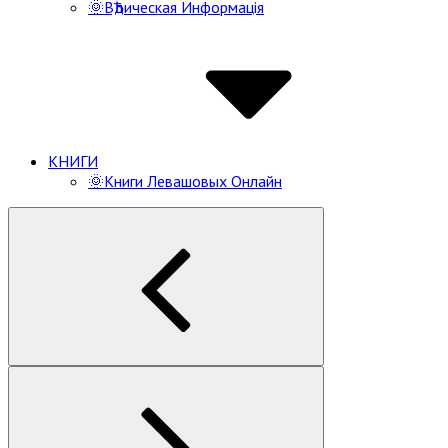
🌞ВѢдическая Информацiя
КНИГИ
🌞Книги Левашовых Онлайн