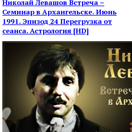
Post
Николай Левашов Встреча –
Семинар в Архангельске. Июнь
1991. Эпизод 24 Перегрузка от
сеанса. Астрология [HD]