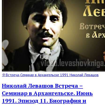
Read
🌞Встреча-Семинар в Архангельске 1991 Николай Левашов
Full
Post
Николай Левашов Встреча –
Семинар в Архангельске. Июнь
1991. Эпизод 11. Биография и