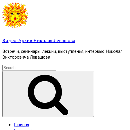
Skip
to
content
Видео-Архив Николая Левашова
Встречи, семинары, лекции, выступления, интервью Николая
Викторовича Левашова
Search
for:
Search
Site
Главная