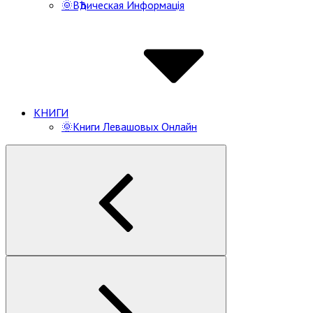
🌞ВѢдическая Информацiя
КНИГИ
🌞Книги Левашовых Онлайн