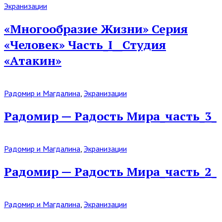
Read
Экранизации
Full
Post
«Многообразие Жизни» Серия
«Человек» Часть_I__Студия
«Атакин»
Read
Радомир и Магдалина
,
Экранизации
Full
Post
Радомир — Радость Мира_часть_3_
Read
Радомир и Магдалина
,
Экранизации
Full
Post
Радомир — Радость Мира_часть_2_
Read
Радомир и Магдалина
,
Экранизации
Full