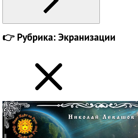
👉
Рубрика:
Экранизации
show
all
posts