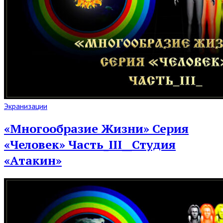
Read
Экранизации
Full
Post
«Многообразие Жизни» Серия
«Человек» Часть_III__Студия
«Атакин»