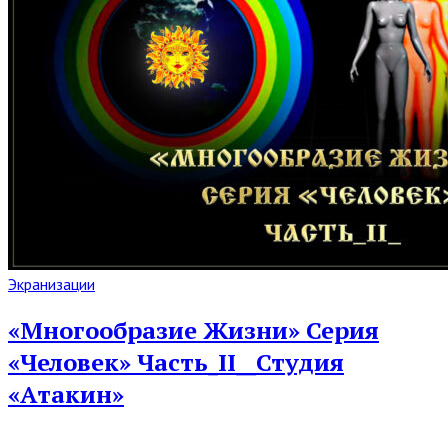
Read
Экранизации
Full
Post
«Многообразие Жизни» Серия
«Человек» Часть_II__Студия
«Атакин»