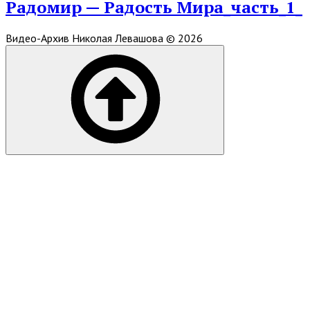
Post
Радомир — Радость Мира_часть_1_
Видео-Архив Николая Левашова © 2026
Scroll
to
top
of
the
page