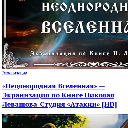
Read
Экранизации
Full
Post
«Неоднородная Вселенная» —
Экранизация по Книге Николая
Левашова_Студия «Атакин» [HD]