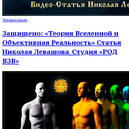
Read
Экранизации
Full
Post
Защищено: «Теория Вселенной и
Объективная Реальность» Статья
Николая Левашова_Студия «РОД
ВЗВ»