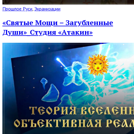
Read
Прошлое Руси
,
Экранизации
Full
Post
«Святые Мощи – Загубленные
Души»_Студия «Атакин»