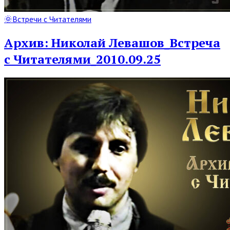
Read
🌞Встречи с Читателями
Full
Post
Архив: Николай Левашов_Встреча
с Читателями_2010.09.25