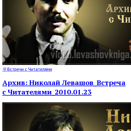
Read
🌞Встречи с Читателями
Full
Post
Архив: Николай Левашов_Встреча
с Читателями_2010.01.23