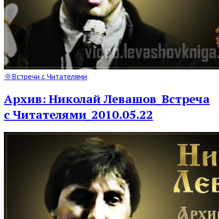
Read
🌞Встречи с Читателями
Full
Post
Архив: Николай Левашов_Встреча
с Читателями_2010.05.22