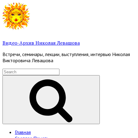
Skip
to
content
Видео-Архив Николая Левашова
Встречи, семинары, лекции, выступления, интервью Николая
Викторовича Левашова
Search
for:
Search
Site
Главная