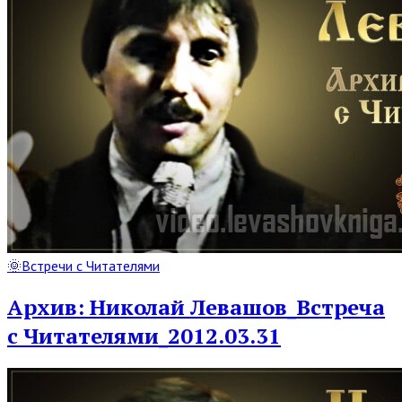
Read
🌞Встречи с Читателями
Full
Post
Архив: Николай Левашов_Встреча
с Читателями_2012.03.31