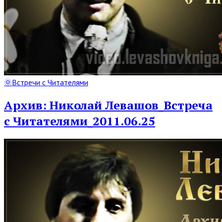
Read
🌞Встречи с Читателями
Full
Post
Архив: Николай Левашов_Встреча
с Читателями_2011.06.25