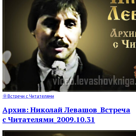
Read
🌞Встречи с Читателями
Full
Post
Архив: Николай Левашов_Встреча
с Читателями_2009.10.31