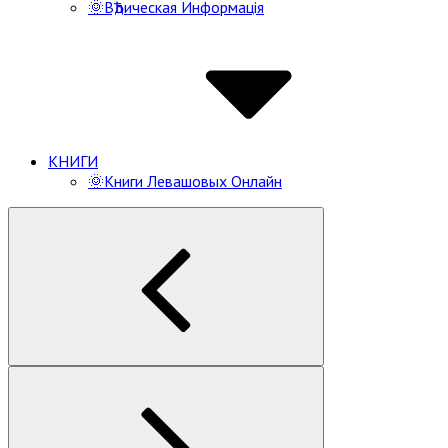
🌞ВѢдическая Информацiя
КНИГИ
🌞Книги Левашовых Онлайн