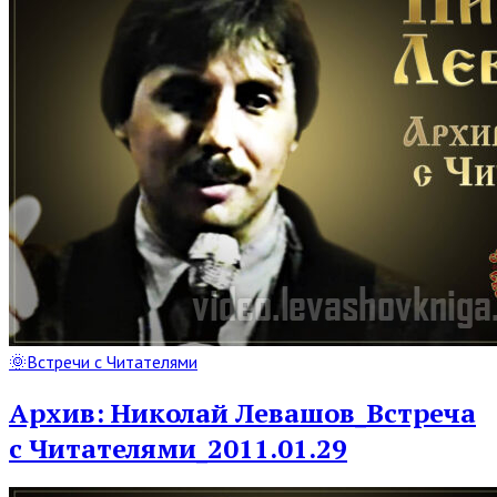
Read
🌞Встречи с Читателями
Full
Post
Архив: Николай Левашов_Встреча
с Читателями_2011.01.29