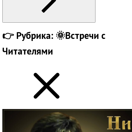
👉
Рубрика:
🌞Встречи с
Читателями
show
all
posts