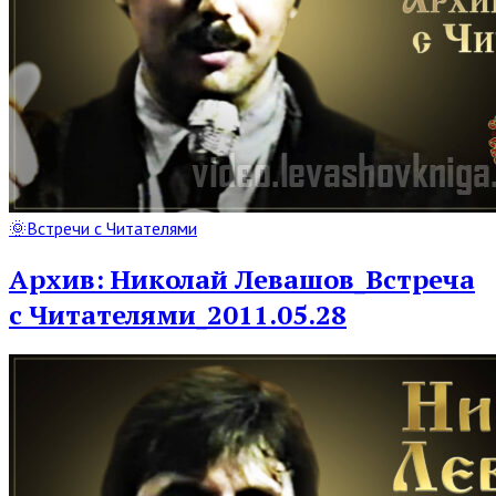
Read
🌞Встречи с Читателями
Full
Post
Архив: Николай Левашов_Встреча
с Читателями_2011.05.28