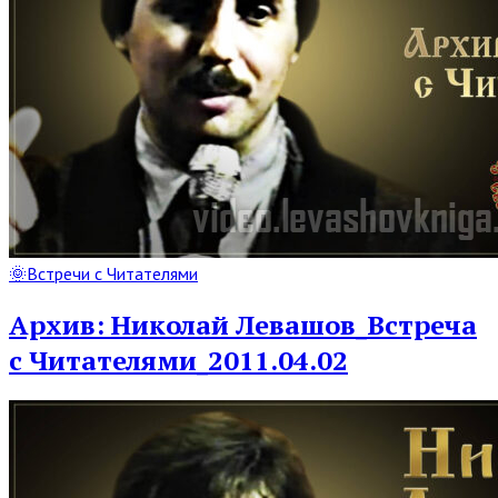
Read
🌞Встречи с Читателями
Full
Post
Архив: Николай Левашов_Встреча
с Читателями_2011.04.02