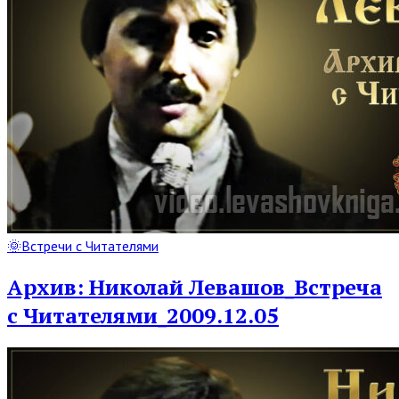
Read
🌞Встречи с Читателями
Full
Post
Архив: Николай Левашов_Встреча
с Читателями_2009.12.05