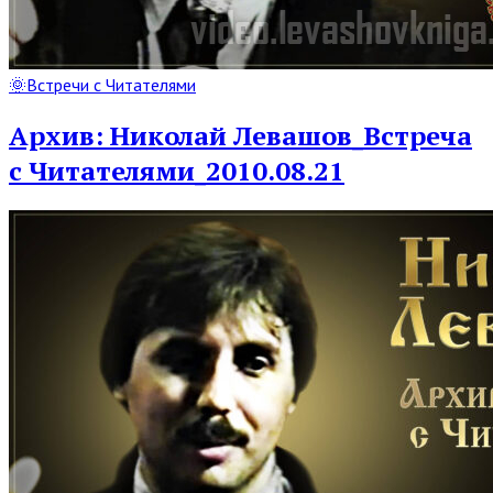
Read
🌞Встречи с Читателями
Full
Post
Архив: Николай Левашов_Встреча
с Читателями_2010.08.21