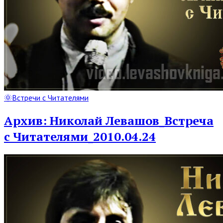
Read
🌞Встречи с Читателями
Full
Post
Архив: Николай Левашов_Встреча
с Читателями_2010.04.24