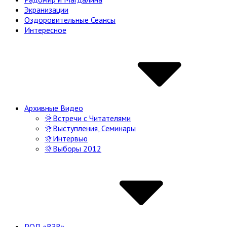
Экранизации
Оздоровительные Сеансы
Интересное
Архивные Видео
🌞Встречи с Читателями
🌞Выступления, Семинары
🌞Интервью
🌞Выборы 2012
РОД «ВЗВ»