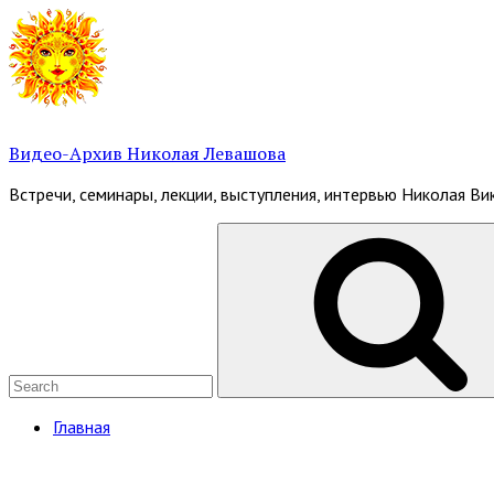
Skip
to
content
Видео-Архив Николая Левашова
Встречи, семинары, лекции, выступления, интервью Николая В
Search
for:
Site
Главная
Navigation