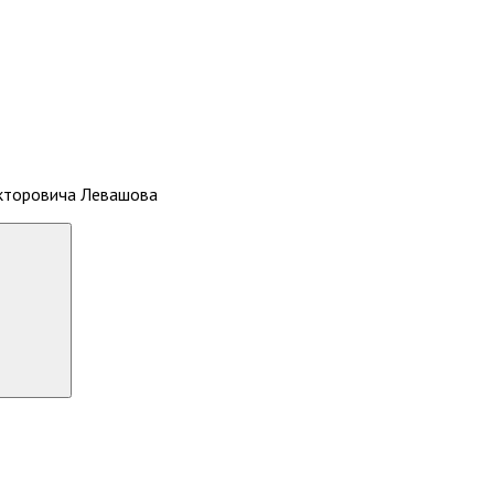
икторовича Левашова
Search