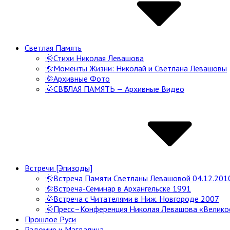
Светлая Память
🌞Стихи Николая Левашова
🌞Моменты Жизни: Николай и Светлана Левашовы
🌞Архивные Фото
🌞СВѢТЛАЯ ПАМЯТЬ — Архивные Видео
Встречи [Эпизоды]
🌞Встреча Памяти Светланы Левашовой 04.12.201
🌞Встреча-Семинар в Архангельске 1991
🌞Встреча с Читателями в Ниж. Новгороде 2007
🌞Пресс–Конференция Николая Левашова «Велико
Прошлое Руси
Радомир и Магдалина