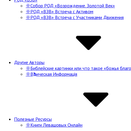
🌞Собор РОД «Возрождение. Золотой Век»
🌞РОД «ВЗВ» Встреча с Активом
🌞РОД «ВЗВ» Встреча с Участниками Движения
Другие Авторы
🌞Библейские картинки или что такое «божья благо
🌞ВѢдическая Информацiя
Полезные Ресурсы
🌞Книги Левашовых Онлайн