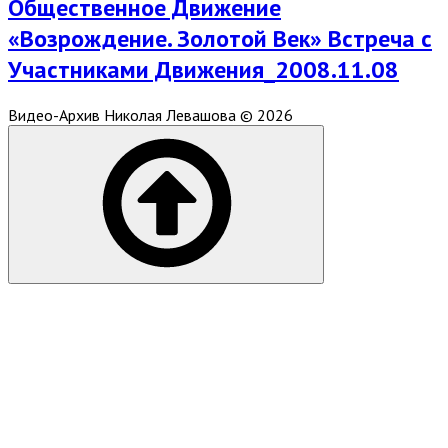
Общественное Движение
«Возрождение. Золотой Век» Встреча с
Участниками Движения_2008.11.08
Видео-Архив Николая Левашова © 2026
Scroll
to
top
of
the
page