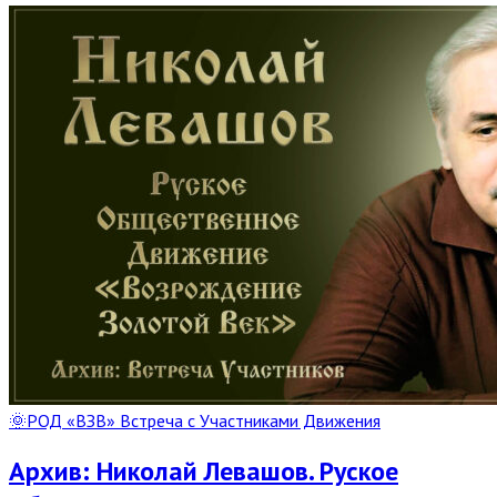
Read
Full
Post
🌞РОД «ВЗВ» Встреча с Участниками Движения
Архив: Николай Левашов. Руское