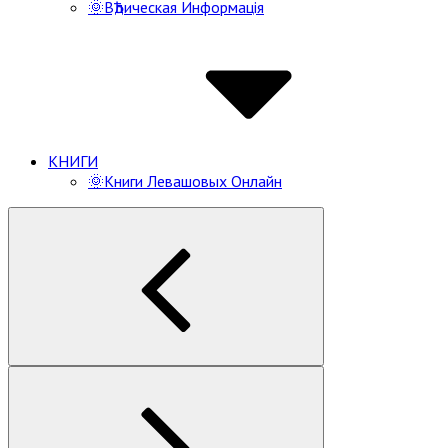
🌞ВѢдическая Информацiя
КНИГИ
🌞Книги Левашовых Онлайн