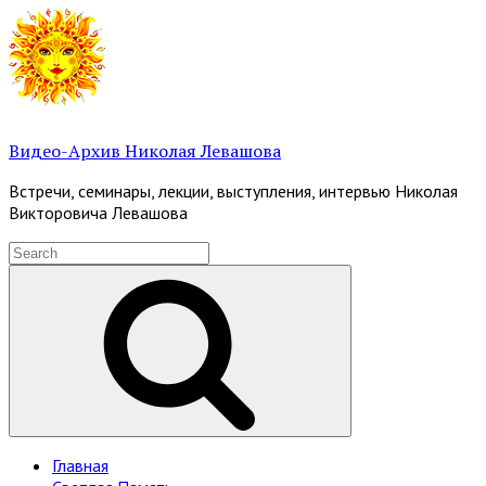
Skip
to
content
Видео-Архив Николая Левашова
Встречи, семинары, лекции, выступления, интервью Николая
Викторовича Левашова
Search
for:
Search
Site
Главная