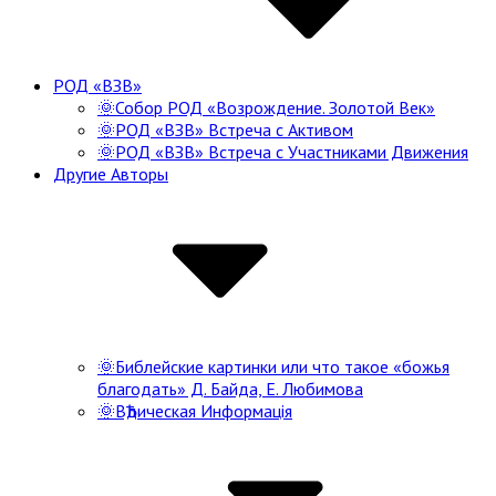
РОД «ВЗВ»
🌞Собор РОД «Возрождение. Золотой Век»
🌞РОД «ВЗВ» Встреча с Активом
🌞РОД «ВЗВ» Встреча с Участниками Движения
Другие Авторы
🌞Библейские картинки или что такое «божья
благодать» Д. Байда, Е. Любимова
🌞ВѢдическая Информацiя