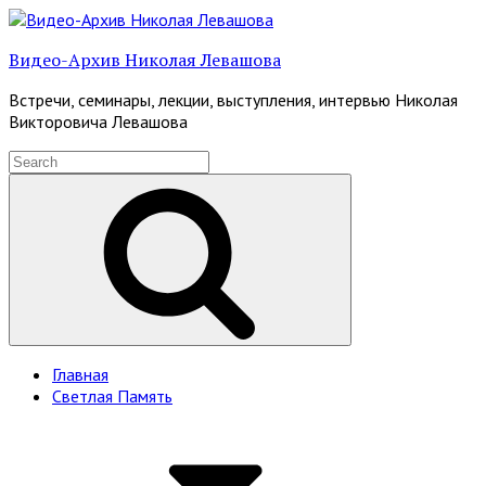
Skip
to
Видео-Архив Николая Левашова
content
Встречи, семинары, лекции, выступления, интервью Николая
Викторовича Левашова
Search
for:
Search
Site
Главная
Светлая Память
Navigation