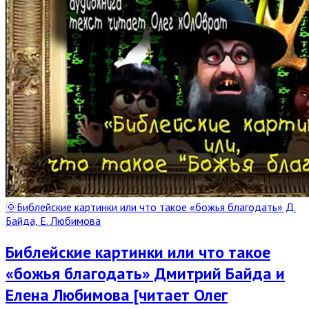
🌞Библейские картинки или что такое «божья благодать» Д.
Байда, Е. Любимова
Библейские картинки или что такое
«божья благодать» Дмитрий Байда и
Елена Любимова [читает Олег