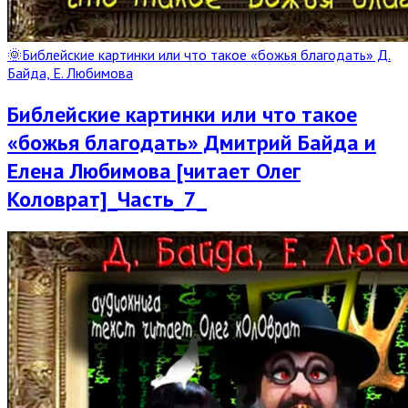
🌞Библейские картинки или что такое «божья благодать» Д.
Байда, Е. Любимова
Библейские картинки или что такое
«божья благодать» Дмитрий Байда и
Елена Любимова [читает Олег
Коловрат]_Часть_7_
Read
Full
Post