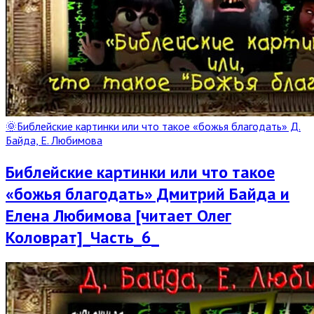
🌞Библейские картинки или что такое «божья благодать» Д.
Байда, Е. Любимова
Библейские картинки или что такое
«божья благодать» Дмитрий Байда и
Елена Любимова [читает Олег
Коловрат]_Часть_6_
Read
Full
Post