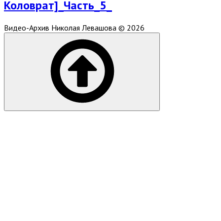
Коловрат]_Часть_5_
Видео-Архив Николая Левашова © 2026
Scroll
to
top
of
the
page