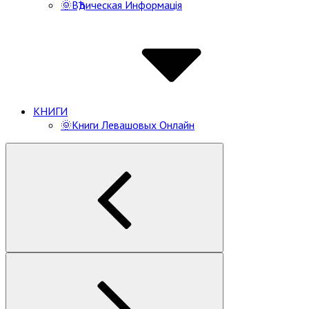
🌞ВѢдическая Информацiя
КНИГИ
🌞Книги Левашовых Онлайн