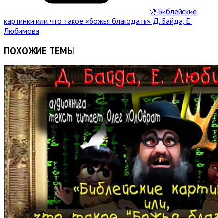
🌞Библейские
картинки или что такое «божья благодать» Д. Байда, Е.
Любимова
ПОХОЖИЕ ТЕМЫ
Read
Full
Post