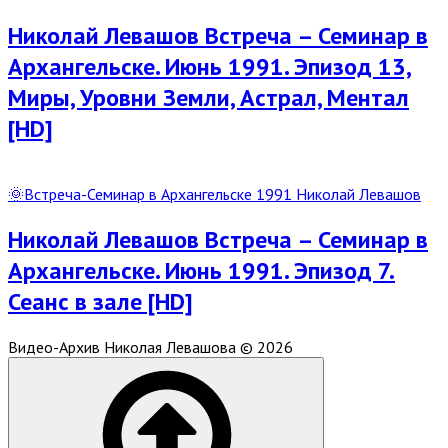
Post
Николай Левашов Встреча – Семинар в
Архангельске. Июнь 1991. Эпизод 13,
Миры, Уровни Земли, Астрал, Ментал
[HD]
Read
Full
🌞Встреча-Семинар в Архангельске 1991 Николай Левашов
Post
Николай Левашов Встреча – Семинар в
Архангельске. Июнь 1991. Эпизод 7.
Сеанс в зале [HD]
Видео-Архив Николая Левашова © 2026
Scroll
to
top
of
the
page