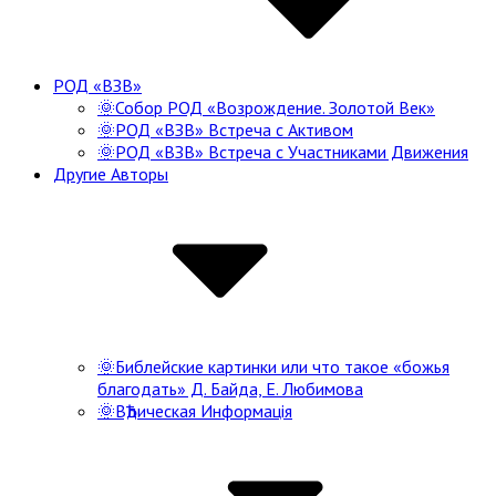
РОД «ВЗВ»
🌞Собор РОД «Возрождение. Золотой Век»
🌞РОД «ВЗВ» Встреча с Активом
🌞РОД «ВЗВ» Встреча с Участниками Движения
Другие Авторы
🌞Библейские картинки или что такое «божья
благодать» Д. Байда, Е. Любимова
🌞ВѢдическая Информацiя