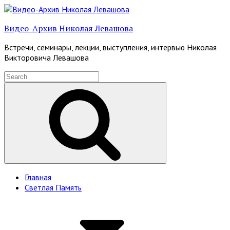
Skip
to
Видео-Архив Николая Левашова
content
Встречи, семинары, лекции, выступления, интервью Николая
Викторовича Левашова
Search
for:
Search
Site
Главная
Светлая Память
Navigation