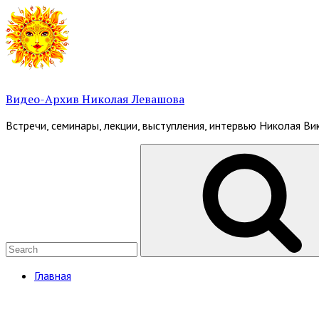
Skip
to
content
Видео-Архив Николая Левашова
Встречи, семинары, лекции, выступления, интервью Николая В
Search
for:
Site
Главная
Navigation