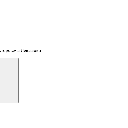
икторовича Левашова
Search