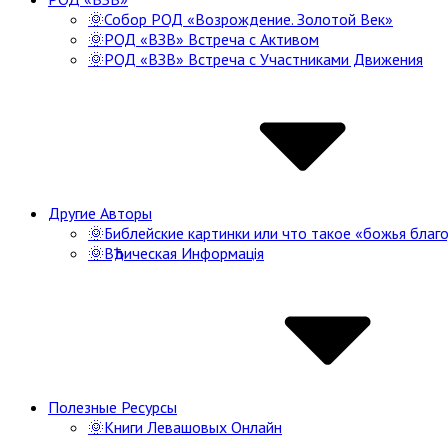
🌞Собор РОД «Возрождение. Золотой Век»
🌞РОД «ВЗВ» Встреча с Активом
🌞РОД «ВЗВ» Встреча с Участниками Движения
Другие Авторы
🌞Библейские картинки или что такое «божья благо
🌞ВѢдическая Информацiя
Полезные Ресурсы
🌞Книги Левашовых Онлайн