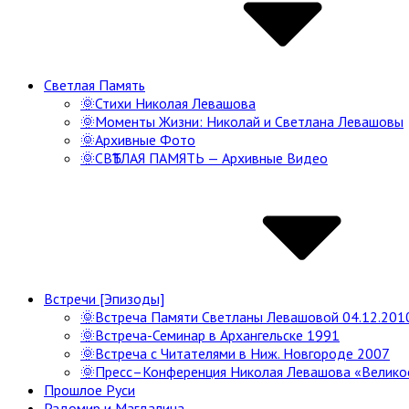
Светлая Память
🌞Стихи Николая Левашова
🌞Моменты Жизни: Николай и Светлана Левашовы
🌞Архивные Фото
🌞СВѢТЛАЯ ПАМЯТЬ — Архивные Видео
Встречи [Эпизоды]
🌞Встреча Памяти Светланы Левашовой 04.12.201
🌞Встреча-Семинар в Архангельске 1991
🌞Встреча с Читателями в Ниж. Новгороде 2007
🌞Пресс–Конференция Николая Левашова «Велико
Прошлое Руси
Радомир и Магдалина